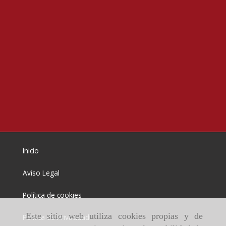
Inicio
Aviso Legal
Política de cookies
Este sitio web utiliza cookies propias y de
Política de Privacidad