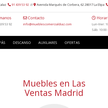
atalaz
91 439 53 92
//
Avenida Marqués de Corbera, 62 28017 La Elipa
manos
Contacto
Horari
439 53 92
info
mueblescomercialdiaz.com
Lun-Vier: 1
Sáb: 10:00 
FÁS
DESCANSO
AUXILIARES
OFERTAS
Muebles en Las
Ventas Madrid