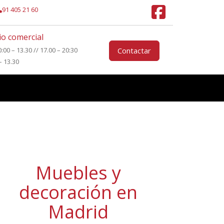
91 405 21 60
o comercial
0:00 – 13.30 // 17.00 – 20:30
Contactar
– 13.30
Muebles y
decoración en
Madrid