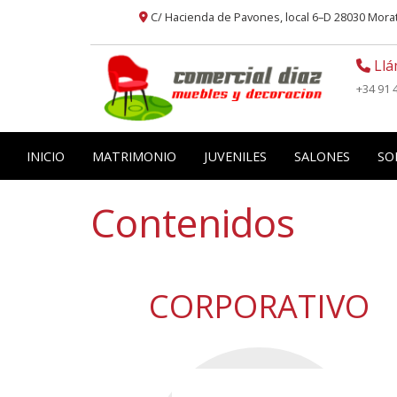
C/ Hacienda de Pavones, local 6–D 28030 Mor
Llá
+34 91 
INICIO
MATRIMONIO
JUVENILES
SALONES
SO
Contenidos
CORPORATIVO