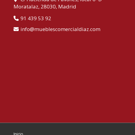
Moratalaz,
28030,
Madrid
91 439 53 92
info
mueblescomercialdiaz.com
Inicio