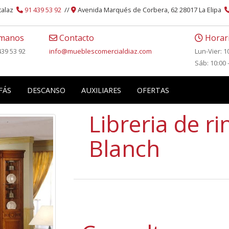
atalaz
91 439 53 92
//
Avenida Marqués de Corbera, 62 28017 La Elipa
manos
Contacto
Horari
439 53 92
info
mueblescomercialdiaz.com
Lun-Vier: 1
Sáb: 10:00 
FÁS
DESCANSO
AUXILIARES
OFERTAS
Libreria de r
Blanch