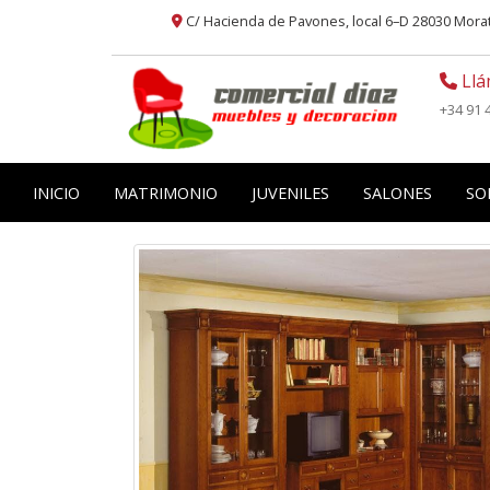
C/ Hacienda de Pavones, local 6–D 28030 Mor
Llá
+34 91 
INICIO
MATRIMONIO
JUVENILES
SALONES
SO