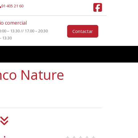
91 405 21 60
o comercial
0:00 – 13.30 // 17.00 – 20:30
Contactar
– 13.30
inco Nature