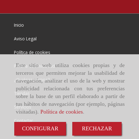
Inicio
Aviso Legal
Política de cookies
Este sitio web utiliza cookies propias y de
Política de Privacidad
terceros que permiten mejorar la usabilidad de
¿Quiénes somos?
navegación, analizar el uso de la web y mostrar
publicidad relacionada con tus preferencias
Tiendas
sobre la base de un perfil elaborado a partir de
tus hábitos de navegación (por ejemplo, páginas
Servicios
visitadas).
Política de cookies
.
Contactar
CONFIGURAR
RECHAZAR