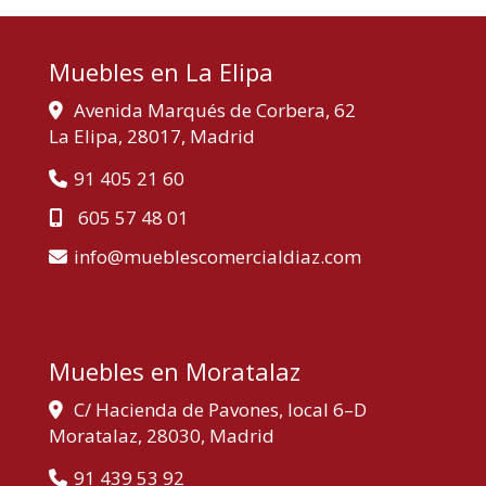
Muebles en La Elipa
Avenida Marqués de Corbera, 62
La Elipa,
28017,
Madrid
91 405 21 60
605 57 48 01
info
mueblescomercialdiaz.com
Muebles en Moratalaz
C/ Hacienda de Pavones, local 6–D
Moratalaz,
28030,
Madrid
91 439 53 92