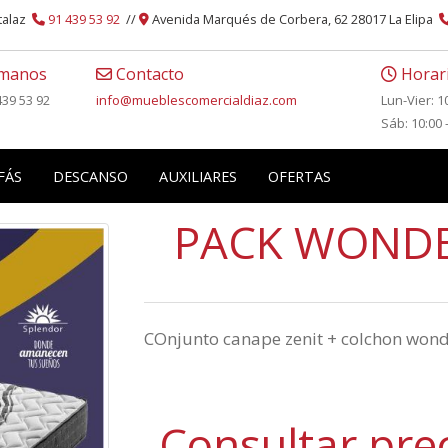
atalaz
91 439 53 92
//
Avenida Marqués de Corbera, 62 28017 La Elipa
manos
Contacto
Horari
439 53 92
info
mueblescomercialdiaz.com
Lun-Vier: 1
Sáb: 10:00 
FÁS
DESCANSO
AUXILIARES
OFERTAS
PACK WONDE
COnjunto canape zenit + colchon won
Consultar pre