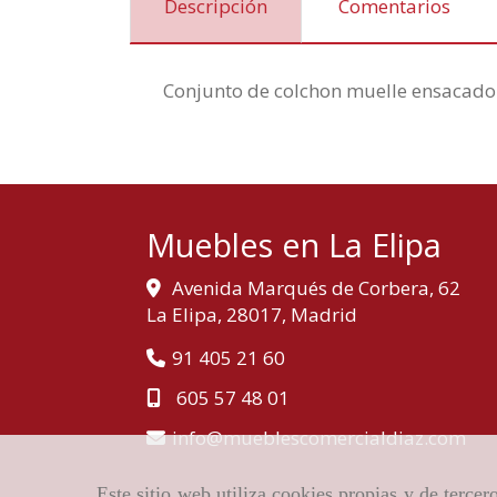
Descripción
Comentarios
Conjunto de colchon muelle ensacado 
Muebles en La Elipa
Avenida Marqués de Corbera, 62
La Elipa,
28017,
Madrid
91 405 21 60
605 57 48 01
info
mueblescomercialdiaz.com
Este sitio web utiliza cookies propias y de terce