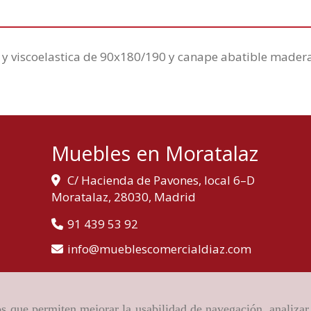
y viscoelastica de 90x180/190 y canape abatible madera
Muebles en Moratalaz
C/ Hacienda de Pavones, local 6–D
Moratalaz,
28030,
Madrid
91 439 53 92
info
mueblescomercialdiaz.com
ros que permiten mejorar la usabilidad de navegación, analiza