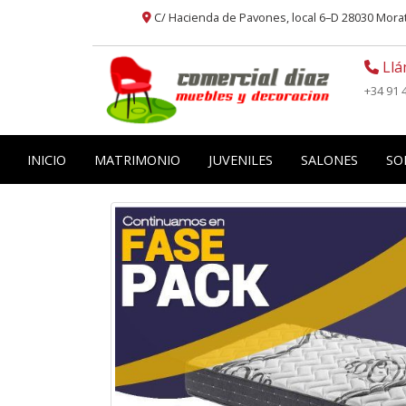
C/ Hacienda de Pavones, local 6–D 28030 Mor
Llá
+34 91 
INICIO
MATRIMONIO
JUVENILES
SALONES
SO