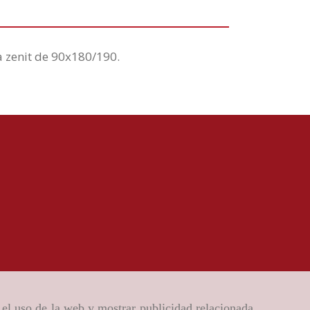
 zenit de 90x180/190.
r el uso de la web y mostrar publicidad relacionada