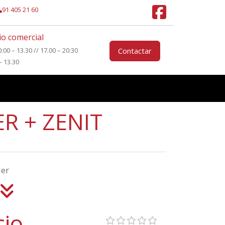
91 405 21 60
o comercial
0:00 – 13.30 // 17.00 – 20:30
Contactar
– 13.30
R + ZENIT
der
cio